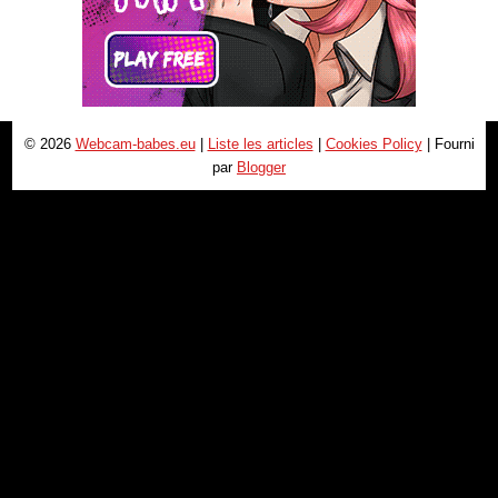
© 2026
Webcam-babes.eu
|
Liste les articles
|
Cookies Policy
| Fourni
par
Blogger