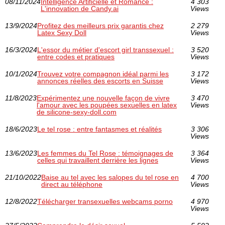
08/11/2024
Intelligence Artificielle et Romance :
4 303
L'innovation de Candy.ai
Views
13/9/2024
Profitez des meilleurs prix garantis chez
2 279
Latex Sexy Doll
Views
16/3/2024
L'essor du métier d'escort girl transsexuel :
3 520
entre codes et pratiques
Views
10/1/2024
Trouvez votre compagnon idéal parmi les
3 172
annonces réelles des escorts en Suisse
Views
11/8/2023
Expérimentez une nouvelle façon de vivre
3 470
l'amour avec les poupées sexuelles en latex
Views
de silicone-sexy-doll.com
18/6/2023
Le tel rose : entre fantasmes et réalités
3 306
Views
13/6/2023
Les femmes du Tel Rose : témoignages de
3 364
celles qui travaillent derrière les lignes
Views
21/10/2022
Baise au tel avec les salopes du tel rose en
4 700
direct au téléphone
Views
12/8/2022
Télécharger transexuelles webcams porno
4 970
Views